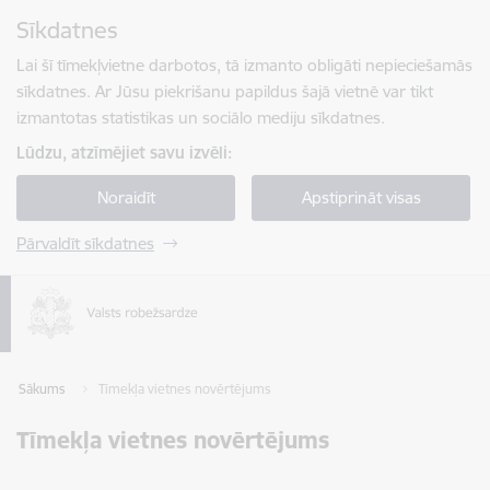
Pāriet uz lapas saturu
Sīkdatnes
Spied
lai meklētu
Enter
Lai šī tīmekļvietne darbotos, tā izmanto obligāti nepieciešamās
sīkdatnes. Ar Jūsu piekrišanu papildus šajā vietnē var tikt
izmantotas statistikas un sociālo mediju sīkdatnes.
Lūdzu, atzīmējiet savu izvēli:
Noraidīt
Apstiprināt visas
Pārvaldīt sīkdatnes
Sākums
Tīmekļa vietnes novērtējums
Tīmekļa vietnes novērtējums