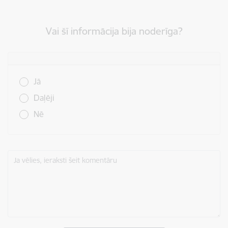
Vai šī informācija bija noderīga?
Vai šī informācija bija noderīga?
Jā
Daļēji
Nē
Ja vēlies, ieraksti šeit komentāru