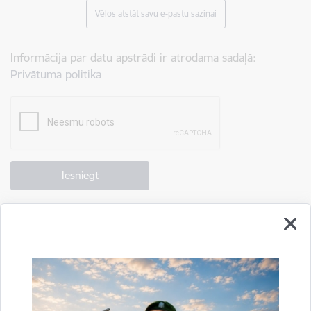
Vēlos atstāt savu e-pastu saziņai
Informācija par datu apstrādi ir atrodama sadaļā:
Privātuma politika
Drukāt lapu