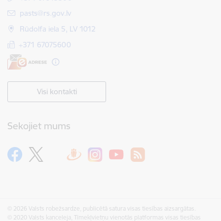
E-pasts:
pasts@rs.gov.lv
Rūdolfa iela 5, LV 1012
+371 67075600
Visi kontakti
Sekojiet mums
© 2026 Valsts robežsardze, publicētā satura visas tiesības aizsargātas.
© 2020 Valsts kanceleja, Tīmekļvietņu vienotās platformas visas tiesības