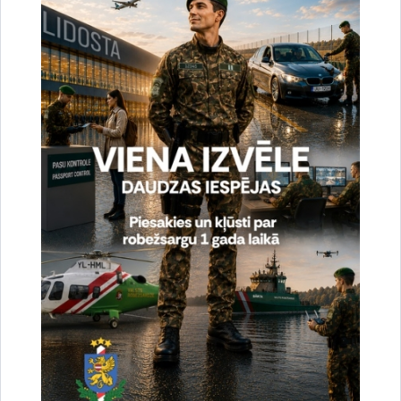
Vai šī informācija bija noderīga?
Sniegt atsauksmi
Esi pirmais, kas uzzina!