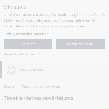
Pāriet uz lapas saturu
Sīkdatnes
Spied
lai meklētu
Enter
Lai šī tīmekļvietne darbotos, tā izmanto obligāti nepieciešamās
sīkdatnes. Ar Jūsu piekrišanu papildus šajā vietnē var tikt
izmantotas statistikas un sociālo mediju sīkdatnes.
Lūdzu, atzīmējiet savu izvēli:
Noraidīt
Apstiprināt visas
Pārvaldīt sīkdatnes
Sākums
Tīmekļa vietnes novērtējums
Tīmekļa vietnes novērtējums