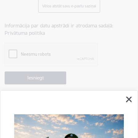
Vēlos atstāt savu e-pastu saziņai
Informācija par datu apstrādi ir atrodama sadaļā:
Privātuma politika
Drukāt lapu