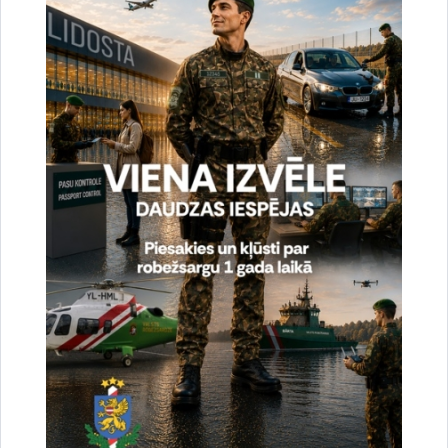
Vai šī informācija bija noderīga?
Sniegt atsauksmi
Esi pirmais, kas uzzina!