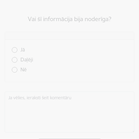
Vai šī informācija bija noderīga?
Vai šī informācija bija noderīga?
Jā
Daļēji
Nē
Ja vēlies, ieraksti šeit komentāru