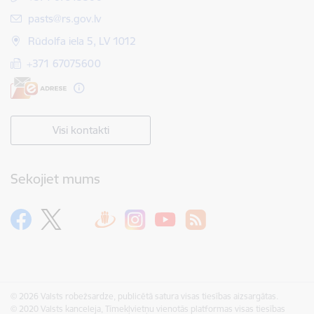
E-pasts:
pasts@rs.gov.lv
Rūdolfa iela 5, LV 1012
+371 67075600
Visi kontakti
Sekojiet mums
© 2026 Valsts robežsardze, publicētā satura visas tiesības aizsargātas.
© 2020 Valsts kanceleja, Tīmekļvietņu vienotās platformas visas tiesības