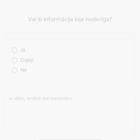
Vai šī informācija bija noderīga?
Vai šī informācija bija noderīga?
Jā
Daļēji
Nē
Ja vēlies, ieraksti šeit komentāru