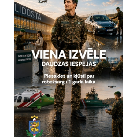
Vai šī informācija bija noderīga?
Sniegt atsauksmi
Esi pirmais, kas uzzina!