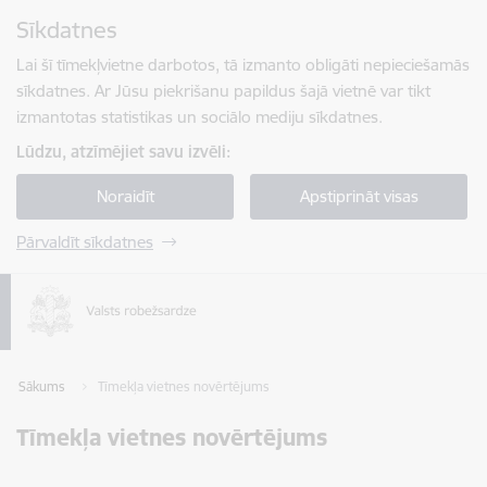
Pāriet uz lapas saturu
Sīkdatnes
Spied
lai meklētu
Enter
Lai šī tīmekļvietne darbotos, tā izmanto obligāti nepieciešamās
sīkdatnes. Ar Jūsu piekrišanu papildus šajā vietnē var tikt
izmantotas statistikas un sociālo mediju sīkdatnes.
Lūdzu, atzīmējiet savu izvēli:
Noraidīt
Apstiprināt visas
Pārvaldīt sīkdatnes
Sākums
Tīmekļa vietnes novērtējums
Tīmekļa vietnes novērtējums