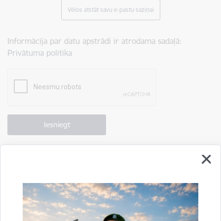
Vēlos atstāt savu e-pastu saziņai
Informācija par datu apstrādi ir atrodama sadaļā:
Privātuma politika
Drukāt lapu