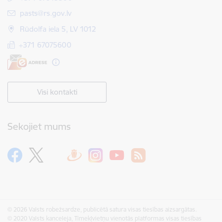
E-pasts:
pasts@rs.gov.lv
Rūdolfa iela 5, LV 1012
+371 67075600
Visi kontakti
Sekojiet mums
© 2026 Valsts robežsardze, publicētā satura visas tiesības aizsargātas.
© 2020 Valsts kanceleja, Tīmekļvietņu vienotās platformas visas tiesības