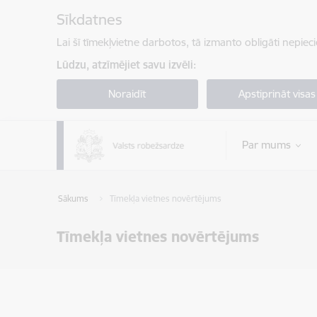
Pāriet uz lapas saturu
Sīkdatnes
Lai šī tīmekļvietne darbotos, tā izmanto obligāti nepiec
Lūdzu, atzīmējiet savu izvēli:
Noraidīt
Apstiprināt visas
Par mums
Sākums
Tīmekļa vietnes novērtējums
Tīmekļa vietnes novērtējums