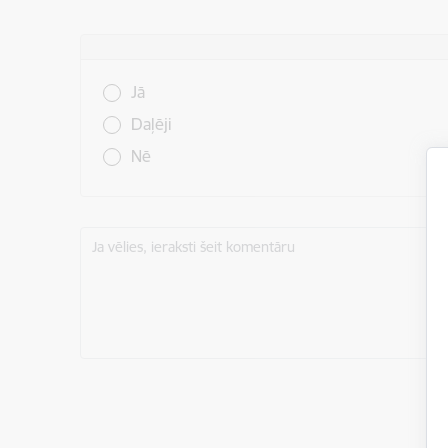
Vai šī informācija bija noderīga?
Jā
Daļēji
Nē
Ja vēlies, ieraksti šeit komentāru