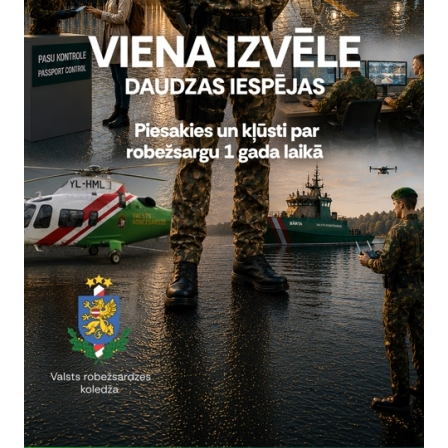
rivātuma politika
Vai šī informācija bija noderīga?