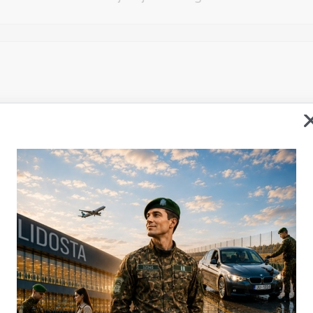
Vēlos atstāt savu e-pastu saziņai