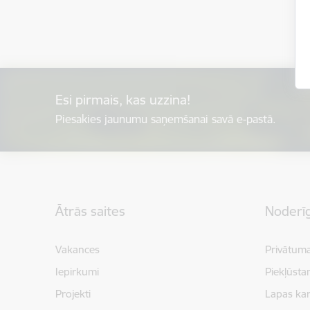
Esi pirmais, kas uzzina!
Piesakies jaunumu saņemšanai savā e-pastā.
Kājene
Ātrās saites
Noderīg
Vakances
Privātuma
Iepirkumi
Piekļūsta
Projekti
Lapas kar