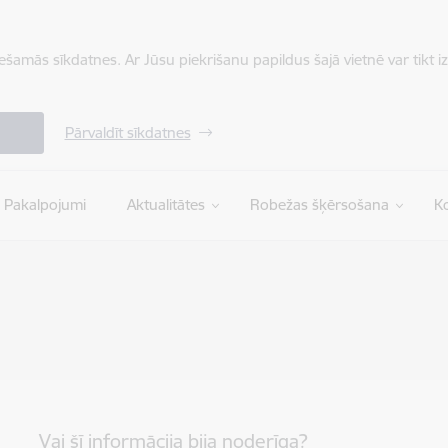
iešamās sīkdatnes. Ar Jūsu piekrišanu papildus šajā vietnē var tikt i
Pārvaldīt sīkdatnes
Pakalpojumi
Aktualitātes
Robežas šķērsošana
Ko
Vai šī informācija bija noderīga?