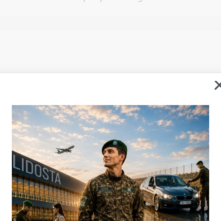
Vēlos atstāt savu e-pastu saziņai