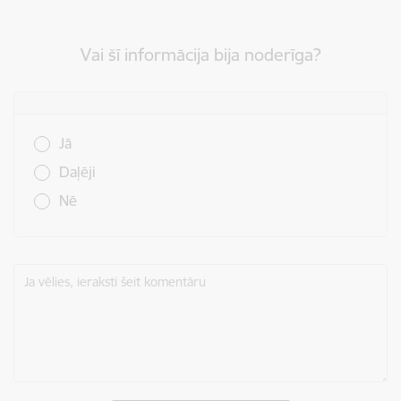
Vai šī informācija bija noderīga?
Vai šī informācija bija noderīga?
Jā
Daļēji
Nē
Ja vēlies, ieraksti šeit komentāru