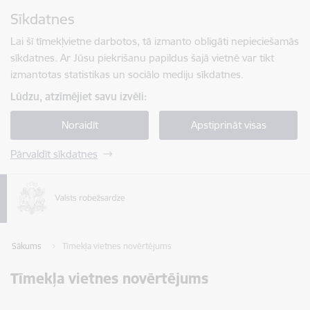
Pāriet uz lapas saturu
Sīkdatnes
Spied
lai meklētu
Enter
Lai šī tīmekļvietne darbotos, tā izmanto obligāti nepieciešamās
sīkdatnes. Ar Jūsu piekrišanu papildus šajā vietnē var tikt
izmantotas statistikas un sociālo mediju sīkdatnes.
Lūdzu, atzīmējiet savu izvēli:
Noraidīt
Apstiprināt visas
Pārvaldīt sīkdatnes
Sākums
Tīmekļa vietnes novērtējums
Tīmekļa vietnes novērtējums