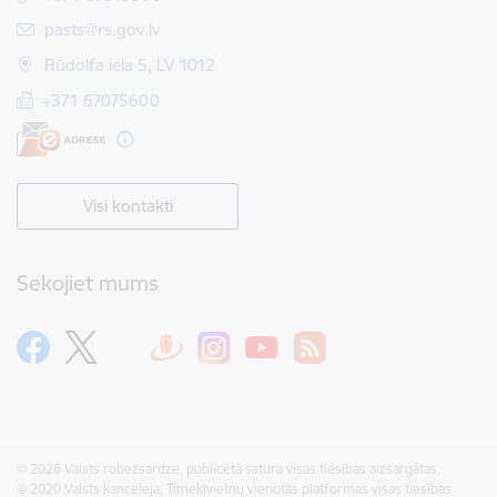
E-pasts:
pasts@rs.gov.lv
Rūdolfa iela 5, LV 1012
+371 67075600
Visi kontakti
Sekojiet mums
© 2026 Valsts robežsardze, publicētā satura visas tiesības aizsargātas.
© 2020 Valsts kanceleja, Tīmekļvietņu vienotās platformas visas tiesības