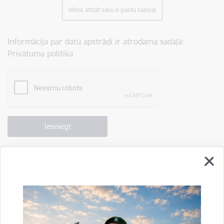
Vēlos atstāt savu e-pastu saziņai
Informācija par datu apstrādi ir atrodama sadaļā:
Privātuma politika
Drukāt lapu