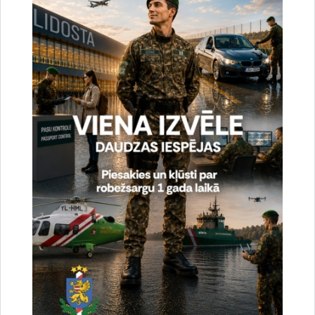
Vai šī informācija bija noderīga?
Sniegt atsauksmi
Esi pirmais, kas uzzina!