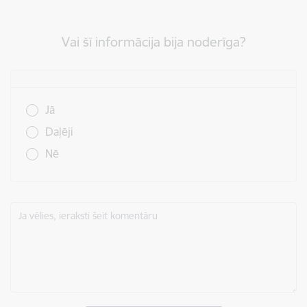
Vai šī informācija bija noderīga?
Vai šī informācija bija noderīga?
Jā
Daļēji
Nē
Ja vēlies, ieraksti šeit komentāru