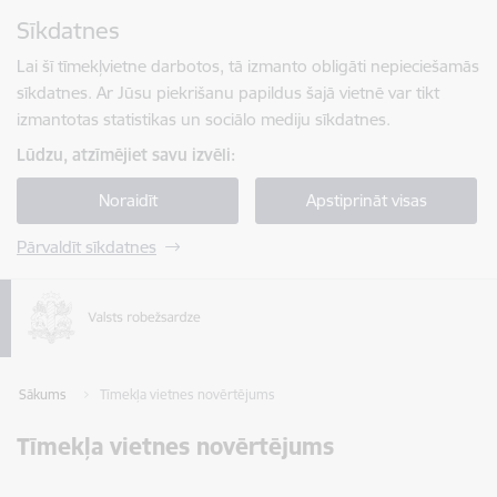
Pāriet uz lapas saturu
Sīkdatnes
Spied
lai meklētu
Enter
Lai šī tīmekļvietne darbotos, tā izmanto obligāti nepieciešamās
sīkdatnes. Ar Jūsu piekrišanu papildus šajā vietnē var tikt
izmantotas statistikas un sociālo mediju sīkdatnes.
Lūdzu, atzīmējiet savu izvēli:
Noraidīt
Apstiprināt visas
Pārvaldīt sīkdatnes
Sākums
Tīmekļa vietnes novērtējums
Tīmekļa vietnes novērtējums