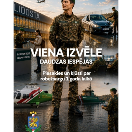
Vai šī informācija bija noderīga?
Sniegt atsauksmi
Esi pirmais, kas uzzina!