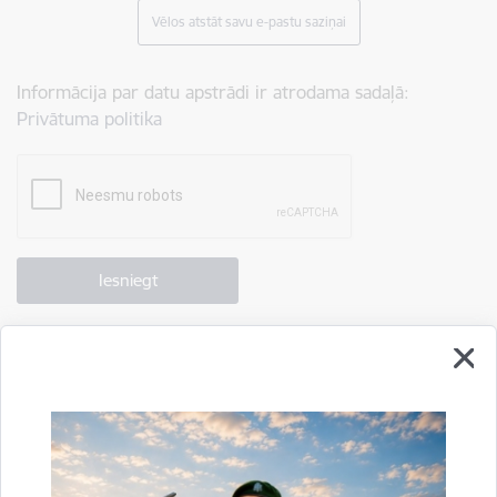
Vēlos atstāt savu e-pastu saziņai
Informācija par datu apstrādi ir atrodama sadaļā:
Privātuma politika
Drukāt lapu