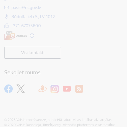
E-pasts:
pasts@rs.gov.lv
Rūdolfa iela 5, LV 1012
+371 67075600
Visi kontakti
Sekojiet mums
© 2026 Valsts robežsardze, publicētā satura visas tiesības aizsargātas.
© 2020 Valsts kanceleja, Tīmekļvietņu vienotās platformas visas tiesības