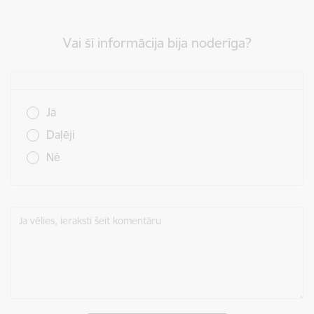
Vai šī informācija bija noderīga?
Vai šī informācija bija noderīga?
Jā
Daļēji
Nē
Ja vēlies, ieraksti šeit komentāru