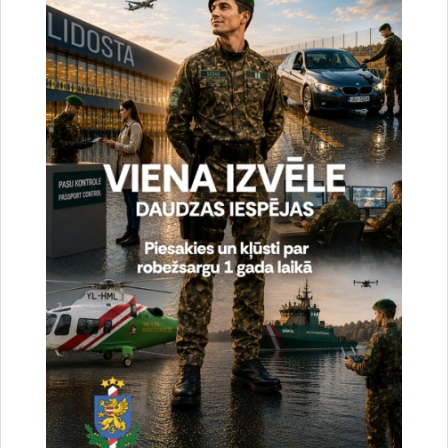
Vai šī informācija bija noderīga?
Sniegt atsauksmi
Esi pirmais, kas uzzina!