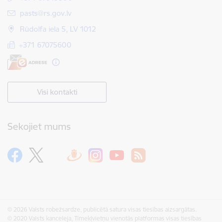
E-pasts:
pasts@rs.gov.lv
Rūdolfa iela 5, LV 1012
+371 67075600
Visi kontakti
Sekojiet mums
© 2026 Valsts robežsardze, publicētā satura visas tiesības aizsargātas.
© 2020 Valsts kanceleja, Tīmekļvietņu vienotās platformas visas tiesības