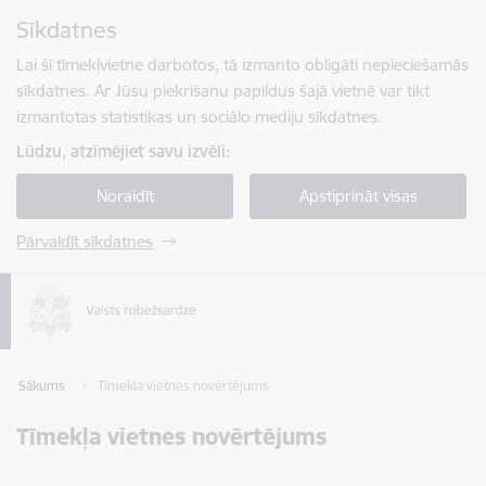
Pāriet uz lapas saturu
Sīkdatnes
Spied
lai meklētu
Enter
Lai šī tīmekļvietne darbotos, tā izmanto obligāti nepieciešamās
sīkdatnes. Ar Jūsu piekrišanu papildus šajā vietnē var tikt
izmantotas statistikas un sociālo mediju sīkdatnes.
Lūdzu, atzīmējiet savu izvēli:
Noraidīt
Apstiprināt visas
Pārvaldīt sīkdatnes
Sākums
Tīmekļa vietnes novērtējums
Tīmekļa vietnes novērtējums