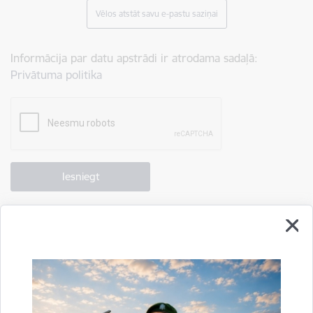
Vēlos atstāt savu e-pastu saziņai
Informācija par datu apstrādi ir atrodama sadaļā:
Privātuma politika
Drukāt lapu