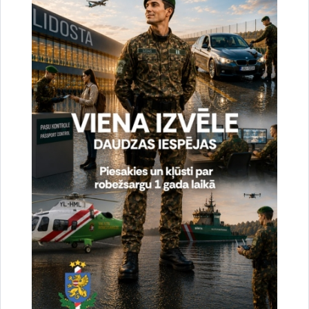
Vai šī informācija bija noderīga?
Sniegt atsauksmi
Esi pirmais, kas uzzina!