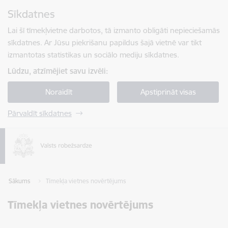
Pāriet uz lapas saturu
Sīkdatnes
Spied
lai meklētu
Enter
Lai šī tīmekļvietne darbotos, tā izmanto obligāti nepieciešamās
sīkdatnes. Ar Jūsu piekrišanu papildus šajā vietnē var tikt
izmantotas statistikas un sociālo mediju sīkdatnes.
Lūdzu, atzīmējiet savu izvēli:
Noraidīt
Apstiprināt visas
Pārvaldīt sīkdatnes
Sākums
Tīmekļa vietnes novērtējums
Tīmekļa vietnes novērtējums