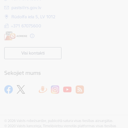
E-pasts:
pasts@rs.gov.lv
Rūdolfa iela 5, LV 1012
+371 67075600
Visi kontakti
Sekojiet mums
© 2026 Valsts robežsardze, publicētā satura visas tiesības aizsargātas.
© 2020 Valsts kanceleja, Tīmekļvietņu vienotās platformas visas tiesības