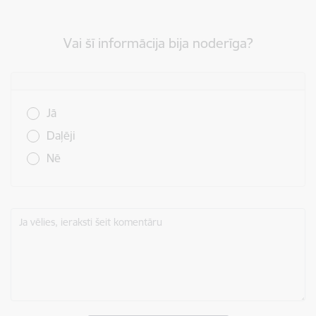
Vai šī informācija bija noderīga?
Vai šī informācija bija noderīga?
Jā
Daļēji
Nē
Ja vēlies, ieraksti šeit komentāru