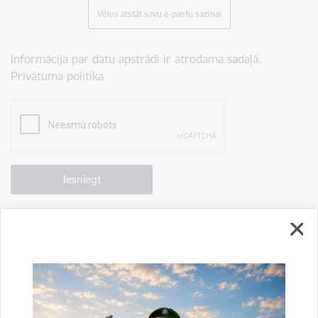
Vēlos atstāt savu e-pastu saziņai
Informācija par datu apstrādi ir atrodama sadaļā:
Privātuma politika
Drukāt lapu