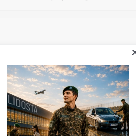
Vēlos atstāt savu e-pastu saziņai