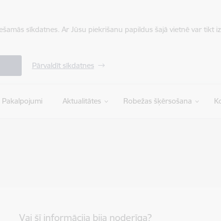
iešamās sīkdatnes. Ar Jūsu piekrišanu papildus šajā vietnē var tikt i
Pārvaldīt sīkdatnes
Pakalpojumi
Aktualitātes
Robežas šķērsošana
Ko
Vai šī informācija bija noderīga?