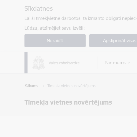
Pāriet uz lapas saturu
Sīkdatnes
Lai šī tīmekļvietne darbotos, tā izmanto obligāti nepiec
Lūdzu, atzīmējiet savu izvēli:
Noraidīt
Apstiprināt visas
Par mums
Sākums
Tīmekļa vietnes novērtējums
Tīmekļa vietnes novērtējums