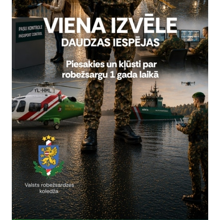
rivātuma politika
Vai šī informācija bija noderīga?