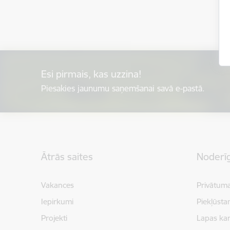
Esi pirmais, kas uzzina!
Piesakies jaunumu saņemšanai savā e-pastā.
Kājene
Ātrās saites
Noderīg
Vakances
Privātuma
Iepirkumi
Piekļūsta
Projekti
Lapas kar