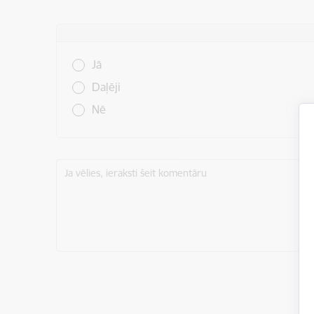
Vai šī informācija bija noderīga?
Jā
Daļēji
Nē
Ja vēlies, ieraksti šeit komentāru