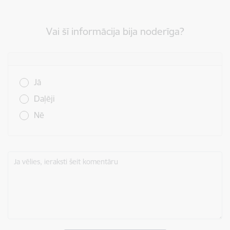
Vai šī informācija bija noderīga?
Vai šī informācija bija noderīga?
Jā
Daļēji
Nē
Ja vēlies, ieraksti šeit komentāru