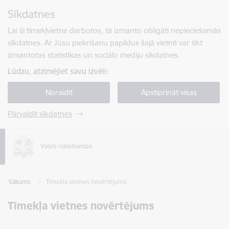
Pāriet uz lapas saturu
Sīkdatnes
Spied
lai meklētu
Enter
Lai šī tīmekļvietne darbotos, tā izmanto obligāti nepieciešamās
sīkdatnes. Ar Jūsu piekrišanu papildus šajā vietnē var tikt
izmantotas statistikas un sociālo mediju sīkdatnes.
Lūdzu, atzīmējiet savu izvēli:
Noraidīt
Apstiprināt visas
Pārvaldīt sīkdatnes
Sākums
Tīmekļa vietnes novērtējums
Tīmekļa vietnes novērtējums