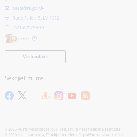
E-pasts:
pasts@rs.gov.lv
Rūdolfa iela 5, LV 1012
+371 67075600
Visi kontakti
Sekojiet mums
© 2026 Valsts robežsardze, publicētā satura visas tiesības aizsargātas.
© 2020 Valsts kanceleja, Tīmekļvietņu vienotās platformas visas tiesības