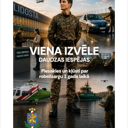
Vai šī informācija bija noderīga?
Sniegt atsauksmi
Esi pirmais, kas uzzina!