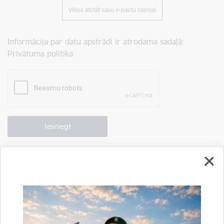
Vēlos atstāt savu e-pastu saziņai
Informācija par datu apstrādi ir atrodama sadaļā:
Privātuma politika
Drukāt lapu