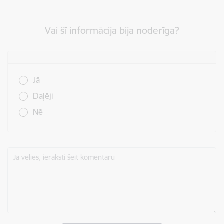
Vai šī informācija bija noderīga?
Vai šī informācija bija noderīga?
Jā
Daļēji
Nē
Ja vēlies, ieraksti šeit komentāru