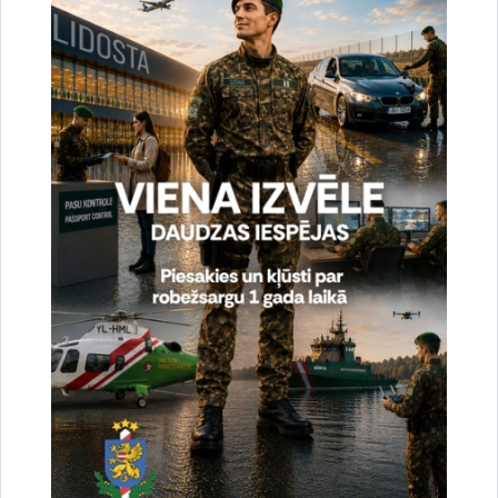
Vai šī informācija bija noderīga?
Sniegt atsauksmi
Esi pirmais, kas uzzina!