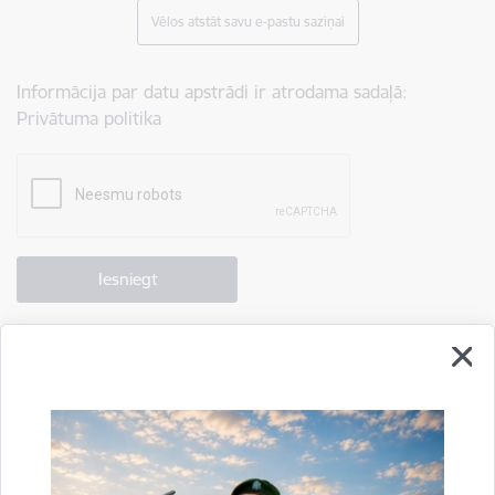
Vēlos atstāt savu e-pastu saziņai
Informācija par datu apstrādi ir atrodama sadaļā:
Privātuma politika
Drukāt lapu