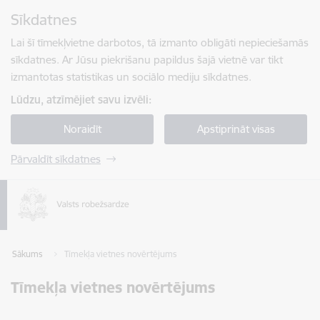
Pāriet uz lapas saturu
Sīkdatnes
Spied
lai meklētu
Enter
Lai šī tīmekļvietne darbotos, tā izmanto obligāti nepieciešamās
sīkdatnes. Ar Jūsu piekrišanu papildus šajā vietnē var tikt
izmantotas statistikas un sociālo mediju sīkdatnes.
Lūdzu, atzīmējiet savu izvēli:
Noraidīt
Apstiprināt visas
Pārvaldīt sīkdatnes
Sākums
Tīmekļa vietnes novērtējums
Tīmekļa vietnes novērtējums