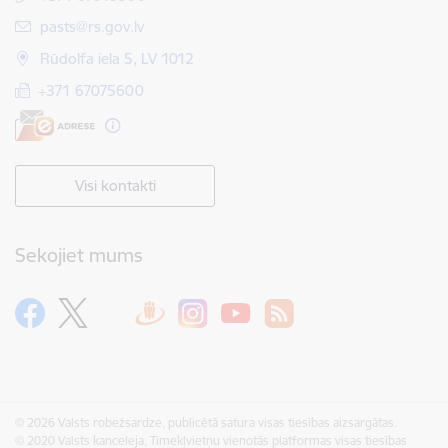
E-pasts:
pasts@rs.gov.lv
Rūdolfa iela 5, LV 1012
+371 67075600
Visi kontakti
Sekojiet mums
© 2026 Valsts robežsardze, publicētā satura visas tiesības aizsargātas.
© 2020 Valsts kanceleja, Tīmekļvietņu vienotās platformas visas tiesības