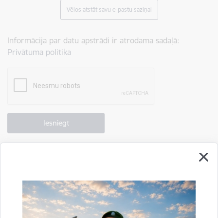
Vēlos atstāt savu e-pastu saziņai
Informācija par datu apstrādi ir atrodama sadaļā:
Privātuma politika
Drukāt lapu