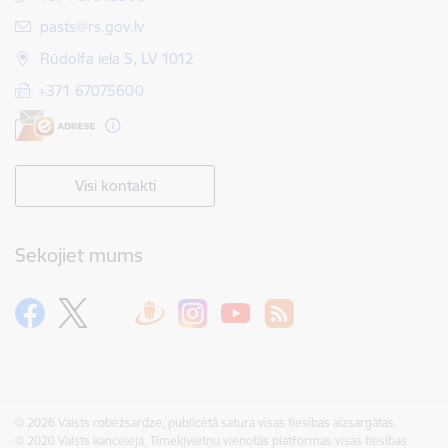
E-pasts:
pasts@rs.gov.lv
Rūdolfa iela 5, LV 1012
+371 67075600
Visi kontakti
Sekojiet mums
© 2026 Valsts robežsardze, publicētā satura visas tiesības aizsargātas.
© 2020 Valsts kanceleja, Tīmekļvietņu vienotās platformas visas tiesības