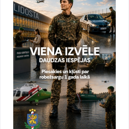
Vai šī informācija bija noderīga?
Sniegt atsauksmi
Esi pirmais, kas uzzina!