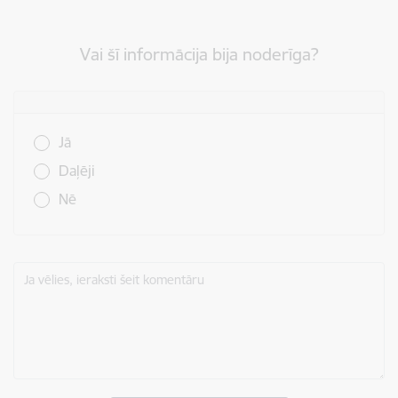
Vai šī informācija bija noderīga?
Vai šī informācija bija noderīga?
Jā
Daļēji
Nē
Ja vēlies, ieraksti šeit komentāru