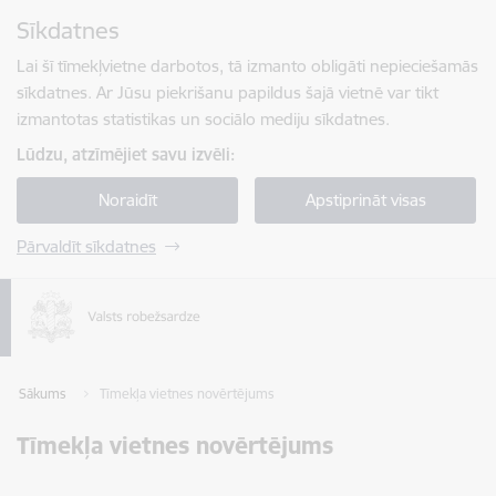
Pāriet uz lapas saturu
Sīkdatnes
Spied
lai meklētu
Enter
Lai šī tīmekļvietne darbotos, tā izmanto obligāti nepieciešamās
sīkdatnes. Ar Jūsu piekrišanu papildus šajā vietnē var tikt
izmantotas statistikas un sociālo mediju sīkdatnes.
Lūdzu, atzīmējiet savu izvēli:
Noraidīt
Apstiprināt visas
Pārvaldīt sīkdatnes
Sākums
Tīmekļa vietnes novērtējums
Tīmekļa vietnes novērtējums