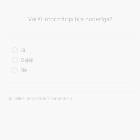
Vai šī informācija bija noderīga?
Vai šī informācija bija noderīga?
Jā
Daļēji
Nē
Ja vēlies, ieraksti šeit komentāru