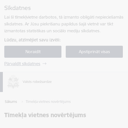
Pāriet uz lapas saturu
Sīkdatnes
Spied
lai meklētu
Enter
Lai šī tīmekļvietne darbotos, tā izmanto obligāti nepieciešamās
sīkdatnes. Ar Jūsu piekrišanu papildus šajā vietnē var tikt
izmantotas statistikas un sociālo mediju sīkdatnes.
Lūdzu, atzīmējiet savu izvēli:
Noraidīt
Apstiprināt visas
Pārvaldīt sīkdatnes
Sākums
Tīmekļa vietnes novērtējums
Tīmekļa vietnes novērtējums