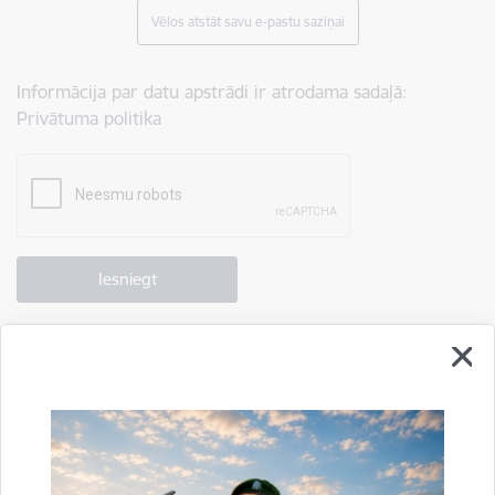
Vēlos atstāt savu e-pastu saziņai
Informācija par datu apstrādi ir atrodama sadaļā:
Privātuma politika
Drukāt lapu