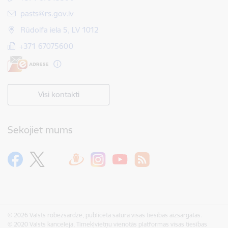
E-pasts:
pasts@rs.gov.lv
Rūdolfa iela 5, LV 1012
+371 67075600
Visi kontakti
Sekojiet mums
© 2026 Valsts robežsardze, publicētā satura visas tiesības aizsargātas.
© 2020 Valsts kanceleja, Tīmekļvietņu vienotās platformas visas tiesības