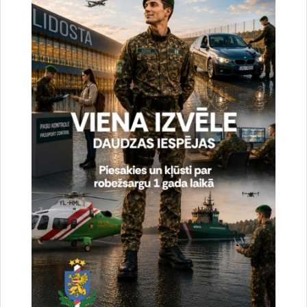
Vai šī informācija bija noderīga?
Sniegt atsauksmi
Esi pirmais, kas uzzina!