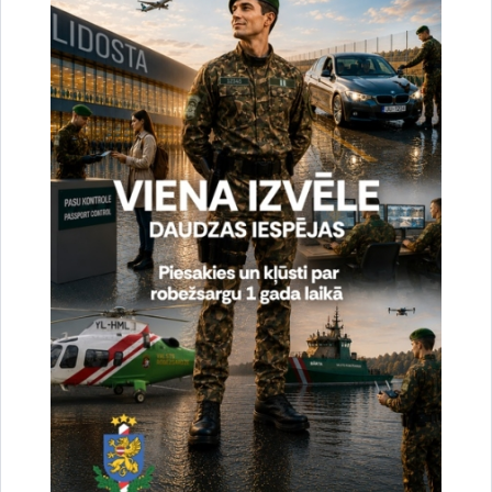
Vai šī informācija bija noderīga?
Sniegt atsauksmi
Esi pirmais, kas uzzina!