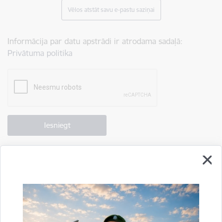
Vēlos atstāt savu e-pastu saziņai
Informācija par datu apstrādi ir atrodama sadaļā:
Privātuma politika
Drukāt lapu