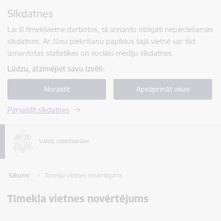
Pāriet uz lapas saturu
Sīkdatnes
Spied
lai meklētu
Enter
Lai šī tīmekļvietne darbotos, tā izmanto obligāti nepieciešamās
sīkdatnes. Ar Jūsu piekrišanu papildus šajā vietnē var tikt
izmantotas statistikas un sociālo mediju sīkdatnes.
Lūdzu, atzīmējiet savu izvēli:
Noraidīt
Apstiprināt visas
Pārvaldīt sīkdatnes
Sākums
Tīmekļa vietnes novērtējums
Tīmekļa vietnes novērtējums