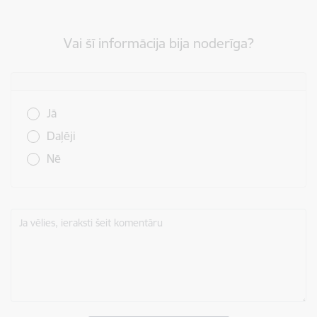
Vai šī informācija bija noderīga?
Vai šī informācija bija noderīga?
Jā
Daļēji
Nē
Ja vēlies, ieraksti šeit komentāru