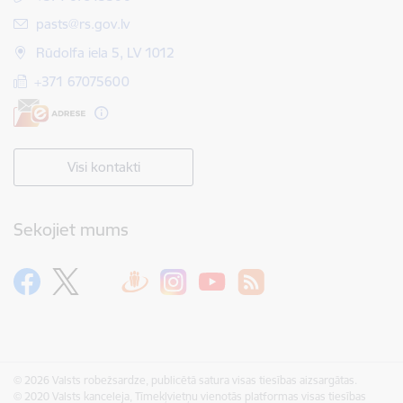
E-pasts:
pasts@rs.gov.lv
Rūdolfa iela 5, LV 1012
+371 67075600
Visi kontakti
Sekojiet mums
© 2026 Valsts robežsardze, publicētā satura visas tiesības aizsargātas.
© 2020 Valsts kanceleja, Tīmekļvietņu vienotās platformas visas tiesības