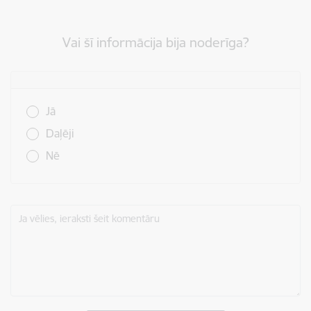
Vai šī informācija bija noderīga?
Vai šī informācija bija noderīga?
Jā
Daļēji
Nē
Ja vēlies, ieraksti šeit komentāru