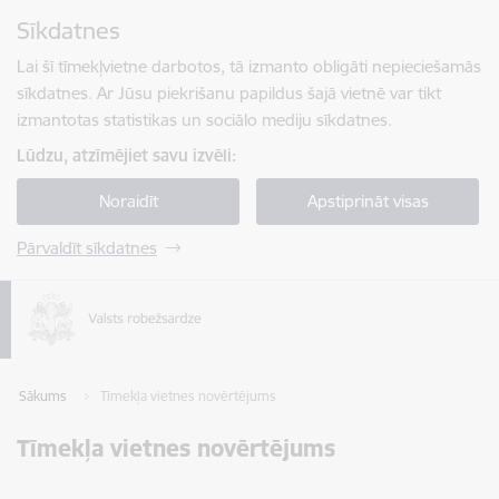
Pāriet uz lapas saturu
Sīkdatnes
Spied
lai meklētu
Enter
Lai šī tīmekļvietne darbotos, tā izmanto obligāti nepieciešamās
sīkdatnes. Ar Jūsu piekrišanu papildus šajā vietnē var tikt
izmantotas statistikas un sociālo mediju sīkdatnes.
Lūdzu, atzīmējiet savu izvēli:
Noraidīt
Apstiprināt visas
Pārvaldīt sīkdatnes
Sākums
Tīmekļa vietnes novērtējums
Tīmekļa vietnes novērtējums