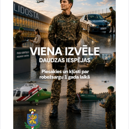
Vai šī informācija bija noderīga?
Sniegt atsauksmi
Esi pirmais, kas uzzina!