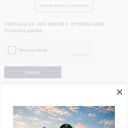
Vēlos atstāt savu e-pastu saziņai
Informācija par datu apstrādi ir atrodama sadaļā:
Privātuma politika
Drukāt lapu