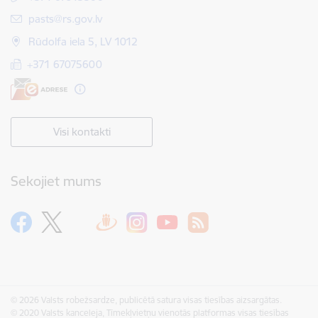
E-pasts:
pasts@rs.gov.lv
Rūdolfa iela 5, LV 1012
+371 67075600
Visi kontakti
Sekojiet mums
© 2026 Valsts robežsardze, publicētā satura visas tiesības aizsargātas.
© 2020 Valsts kanceleja, Tīmekļvietņu vienotās platformas visas tiesības