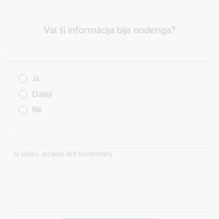
Vai šī informācija bija noderīga?
Vai šī informācija bija noderīga?
Jā
Daļēji
Nē
Ja vēlies, ieraksti šeit komentāru