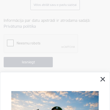
Vēlos atstāt savu e-pastu saziņai
Informācija par datu apstrādi ir atrodama sadaļā:
Privātuma politika
Drukāt lapu