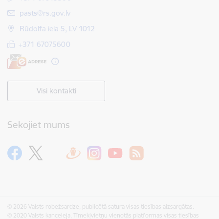
E-pasts:
pasts@rs.gov.lv
Rūdolfa iela 5, LV 1012
+371 67075600
Visi kontakti
Sekojiet mums
© 2026 Valsts robežsardze, publicētā satura visas tiesības aizsargātas.
© 2020 Valsts kanceleja, Tīmekļvietņu vienotās platformas visas tiesības