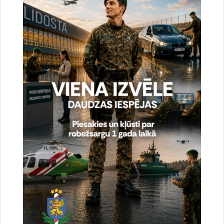
Vai šī informācija bija noderīga?
Sniegt atsauksmi
Esi pirmais, kas uzzina!