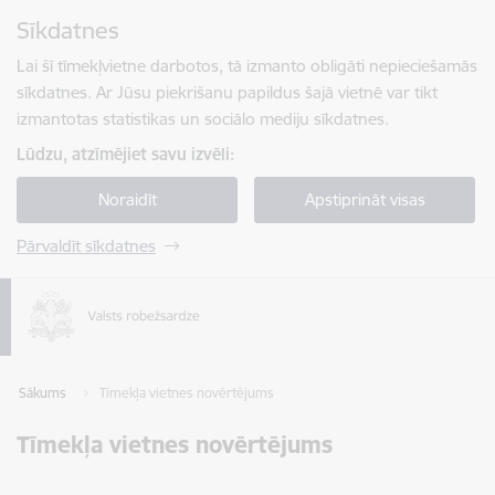
Pāriet uz lapas saturu
Sīkdatnes
Spied
lai meklētu
Enter
Lai šī tīmekļvietne darbotos, tā izmanto obligāti nepieciešamās
sīkdatnes. Ar Jūsu piekrišanu papildus šajā vietnē var tikt
izmantotas statistikas un sociālo mediju sīkdatnes.
Lūdzu, atzīmējiet savu izvēli:
Noraidīt
Apstiprināt visas
Pārvaldīt sīkdatnes
Sākums
Tīmekļa vietnes novērtējums
Tīmekļa vietnes novērtējums