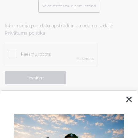
Vēlos atstāt savu e-pastu saziņai
Informācija par datu apstrādi ir atrodama sadaļā:
Privātuma politika
Drukāt lapu