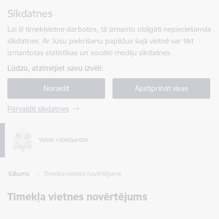
Pāriet uz lapas saturu
Sīkdatnes
Spied
lai meklētu
Enter
Lai šī tīmekļvietne darbotos, tā izmanto obligāti nepieciešamās
sīkdatnes. Ar Jūsu piekrišanu papildus šajā vietnē var tikt
izmantotas statistikas un sociālo mediju sīkdatnes.
Lūdzu, atzīmējiet savu izvēli:
Noraidīt
Apstiprināt visas
Pārvaldīt sīkdatnes
Sākums
Tīmekļa vietnes novērtējums
Tīmekļa vietnes novērtējums