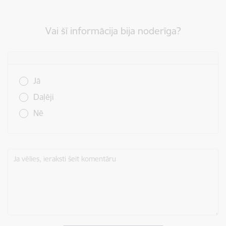
Vai šī informācija bija noderīga?
Vai šī informācija bija noderīga?
Jā
Daļēji
Nē
Ja vēlies, ieraksti šeit komentāru