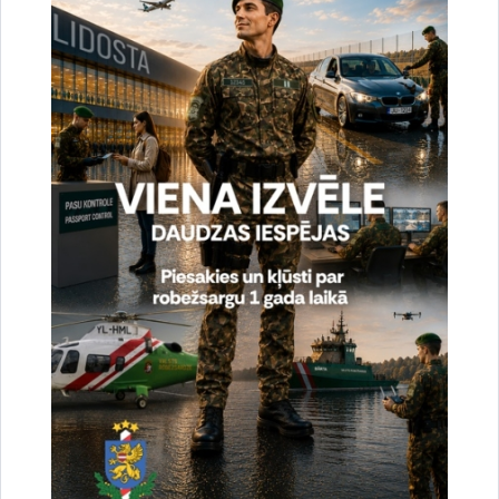
Vai šī informācija bija noderīga?
Sniegt atsauksmi
Esi pirmais, kas uzzina!