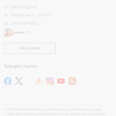
E-pasts:
pasts@rs.gov.lv
Rūdolfa iela 5, LV 1012
+371 67075600
Visi kontakti
Sekojiet mums
© 2026 Valsts robežsardze, publicētā satura visas tiesības aizsargātas.
© 2020 Valsts kanceleja, Tīmekļvietņu vienotās platformas visas tiesības