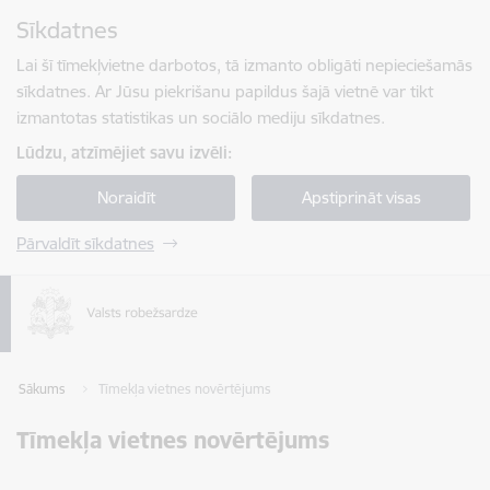
Pāriet uz lapas saturu
Sīkdatnes
Spied
lai meklētu
Enter
Lai šī tīmekļvietne darbotos, tā izmanto obligāti nepieciešamās
sīkdatnes. Ar Jūsu piekrišanu papildus šajā vietnē var tikt
izmantotas statistikas un sociālo mediju sīkdatnes.
Lūdzu, atzīmējiet savu izvēli:
Noraidīt
Apstiprināt visas
Pārvaldīt sīkdatnes
Sākums
Tīmekļa vietnes novērtējums
Tīmekļa vietnes novērtējums