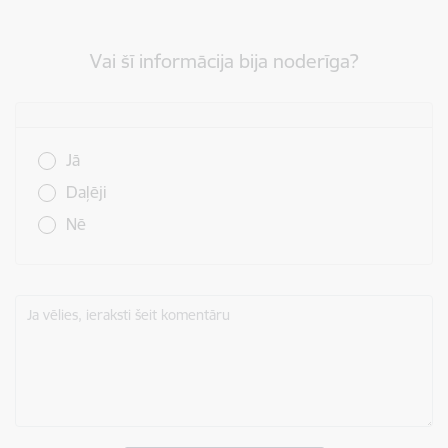
Vai šī informācija bija noderīga?
Vai šī informācija bija noderīga?
Jā
Daļēji
Nē
Ja vēlies, ieraksti šeit komentāru