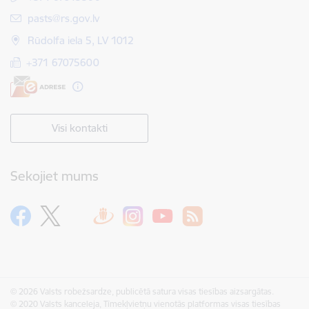
E-pasts:
pasts@rs.gov.lv
Rūdolfa iela 5, LV 1012
+371 67075600
Visi kontakti
Sekojiet mums
© 2026 Valsts robežsardze, publicētā satura visas tiesības aizsargātas.
© 2020 Valsts kanceleja, Tīmekļvietņu vienotās platformas visas tiesības