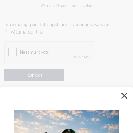
Vēlos atstāt savu e-pastu saziņai
Informācija par datu apstrādi ir atrodama sadaļā:
Privātuma politika
Drukāt lapu