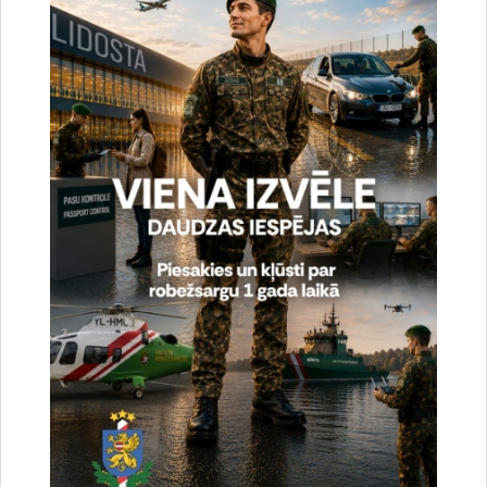
Vai šī informācija bija noderīga?
Sniegt atsauksmi
Esi pirmais, kas uzzina!