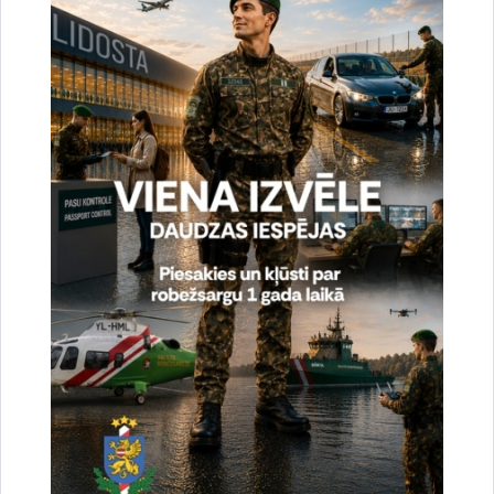
Vai šī informācija bija noderīga?
Sniegt atsauksmi
Esi pirmais, kas uzzina!