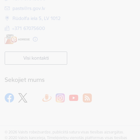
E-pasts:
pasts@rs.gov.lv
Rūdolfa iela 5, LV 1012
+371 67075600
Visi kontakti
Sekojiet mums
© 2026 Valsts robežsardze, publicētā satura visas tiesības aizsargātas.
© 2020 Valsts kanceleja, Tīmekļvietņu vienotās platformas visas tiesības