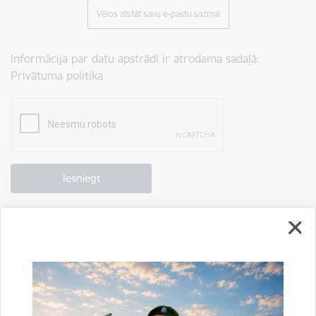
Vēlos atstāt savu e-pastu saziņai
Informācija par datu apstrādi ir atrodama sadaļā:
Privātuma politika
Drukāt lapu