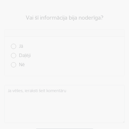
Vai šī informācija bija noderīga?
Vai šī informācija bija noderīga?
Jā
Daļēji
Nē
Ja vēlies, ieraksti šeit komentāru