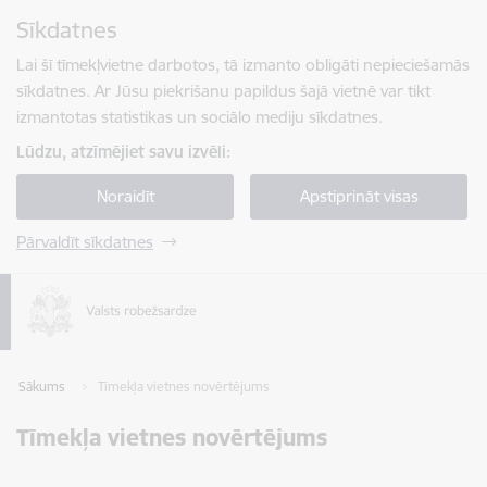
Pāriet uz lapas saturu
Sīkdatnes
Spied
lai meklētu
Enter
Lai šī tīmekļvietne darbotos, tā izmanto obligāti nepieciešamās
sīkdatnes. Ar Jūsu piekrišanu papildus šajā vietnē var tikt
izmantotas statistikas un sociālo mediju sīkdatnes.
Lūdzu, atzīmējiet savu izvēli:
Noraidīt
Apstiprināt visas
Pārvaldīt sīkdatnes
Sākums
Tīmekļa vietnes novērtējums
Tīmekļa vietnes novērtējums