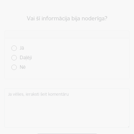
Vai šī informācija bija noderīga?
Vai šī informācija bija noderīga?
Jā
Daļēji
Nē
Ja vēlies, ieraksti šeit komentāru