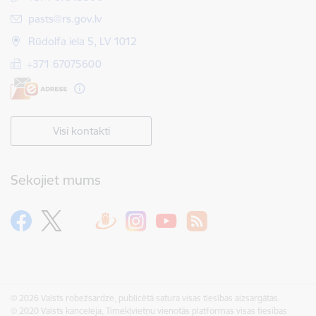
E-pasts:
pasts@rs.gov.lv
Rūdolfa iela 5, LV 1012
+371 67075600
Visi kontakti
Sekojiet mums
© 2026 Valsts robežsardze, publicētā satura visas tiesības aizsargātas.
© 2020 Valsts kanceleja, Tīmekļvietņu vienotās platformas visas tiesības