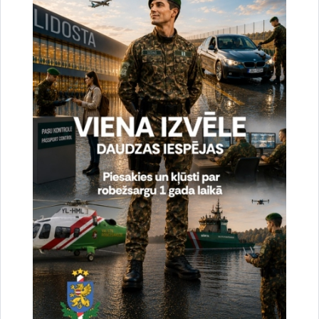
Vai šī informācija bija noderīga?
Sniegt atsauksmi
Esi pirmais, kas uzzina!