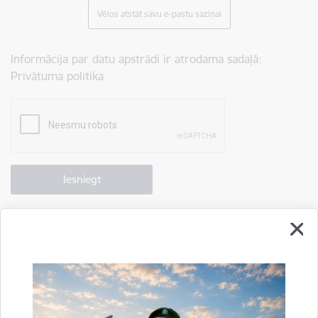
Vēlos atstāt savu e-pastu saziņai
Informācija par datu apstrādi ir atrodama sadaļā:
Privātuma politika
Drukāt lapu