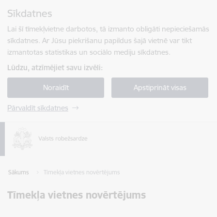
Pāriet uz lapas saturu
Sīkdatnes
Spied
lai meklētu
Enter
Lai šī tīmekļvietne darbotos, tā izmanto obligāti nepieciešamās
sīkdatnes. Ar Jūsu piekrišanu papildus šajā vietnē var tikt
izmantotas statistikas un sociālo mediju sīkdatnes.
Lūdzu, atzīmējiet savu izvēli:
Noraidīt
Apstiprināt visas
Pārvaldīt sīkdatnes
Sākums
Tīmekļa vietnes novērtējums
Tīmekļa vietnes novērtējums