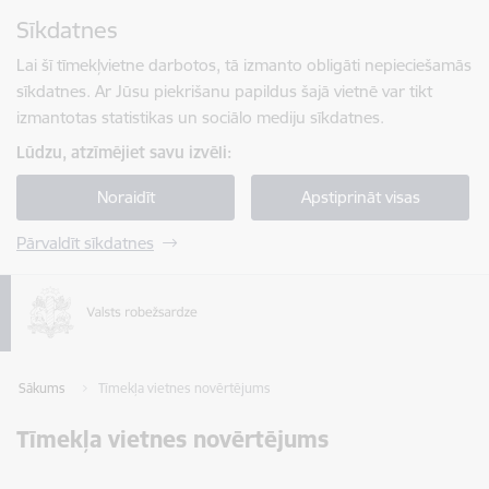
Pāriet uz lapas saturu
Sīkdatnes
Spied
lai meklētu
Enter
Lai šī tīmekļvietne darbotos, tā izmanto obligāti nepieciešamās
sīkdatnes. Ar Jūsu piekrišanu papildus šajā vietnē var tikt
izmantotas statistikas un sociālo mediju sīkdatnes.
Lūdzu, atzīmējiet savu izvēli:
Noraidīt
Apstiprināt visas
Pārvaldīt sīkdatnes
Sākums
Tīmekļa vietnes novērtējums
Tīmekļa vietnes novērtējums