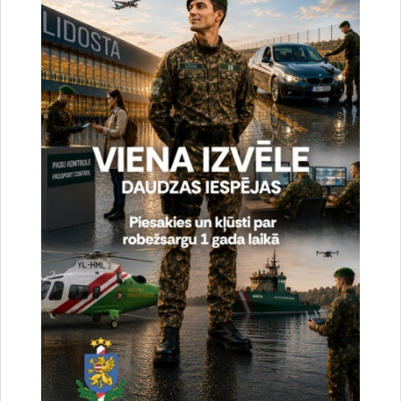
Vai šī informācija bija noderīga?
Sniegt atsauksmi
Esi pirmais, kas uzzina!