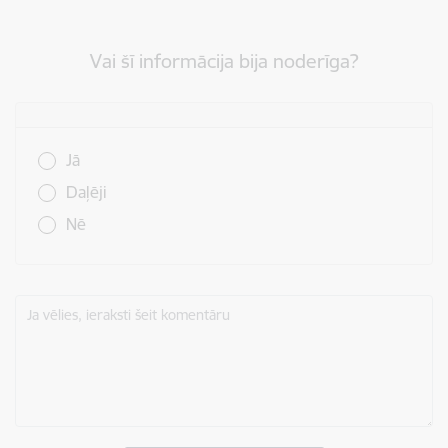
Vai šī informācija bija noderīga?
Vai šī informācija bija noderīga?
Jā
Daļēji
Nē
Ja vēlies, ieraksti šeit komentāru