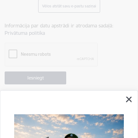
Vēlos atstāt savu e-pastu saziņai
Informācija par datu apstrādi ir atrodama sadaļā:
Privātuma politika
Drukāt lapu