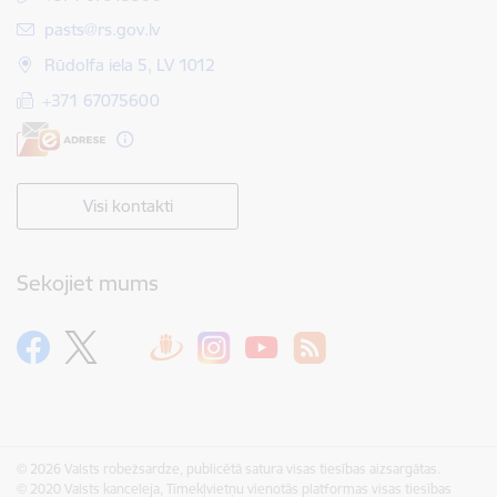
E-pasts:
pasts@rs.gov.lv
Rūdolfa iela 5, LV 1012
+371 67075600
Visi kontakti
Sekojiet mums
© 2026 Valsts robežsardze, publicētā satura visas tiesības aizsargātas.
© 2020 Valsts kanceleja, Tīmekļvietņu vienotās platformas visas tiesības